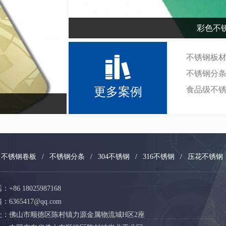
彩色不
不锈钢板
不锈钢分
更多案例
食品级不
不锈钢卷板
/
不锈钢分条
/
304不锈钢
/
316不锈钢
/
压花不锈钢
86 18025987168
6365417@qq.com
址：佛山市顺德区陈村镇力源金属物流城H区2座