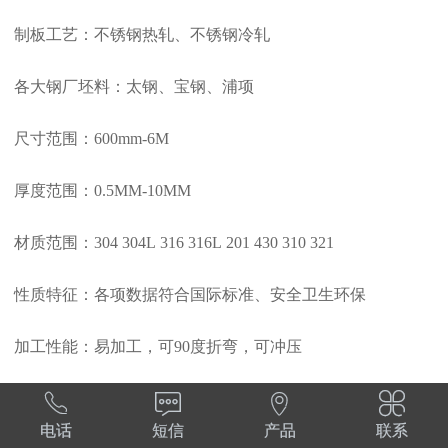
制板工艺：不锈钢热轧、不锈钢冷轧
各大钢厂坯料：太钢、宝钢、浦项
尺寸范围：600mm-6M
厚度范围：0.5MM-10MM
材质范围：304 304L 316 316L 201 430 310 321
性质特征：各项数据符合国际标准、安全卫生环保
加工性能：易加工，可90度折弯，可冲压




表面性质：T字压花，人字压花，米粒压花等。
电话
短信
产品
联系