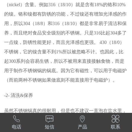
（nickel）含量。例如316（18/10）就是含有18%的铬和10%
的镍。铬和镍都有防锈的功能，不过镍还有增加光泽感的作
用，所以304（18/8）和316（18/10）都是非常易于清洁和保
养，而且绝对食品安全级别的不锈钢。只是316比起304多了
一点镍，防锈性能更好，而且光泽感也更强。 430（18/0）
不锈钢，它的镍含量不到1%所以被忽略不计。也因此，比
起300系列会容易生锈，所以不被用来直接接触食物，而是
用于制作不锈钢锅的锅底。因为它有磁性，可以用于电磁炉
（而前两种不锈钢如果做底则不能直接用于电磁炉）。
-2- 清洗&保养
虽然不锈钢锅真的很耐用，但是也不建议一直泡在盐水里，




因为长时间浸泡盐水还是会有可能造成生锈。平时清洗可以
电话
短信
产品
联系
用钢丝棉（不是钢丝球）。